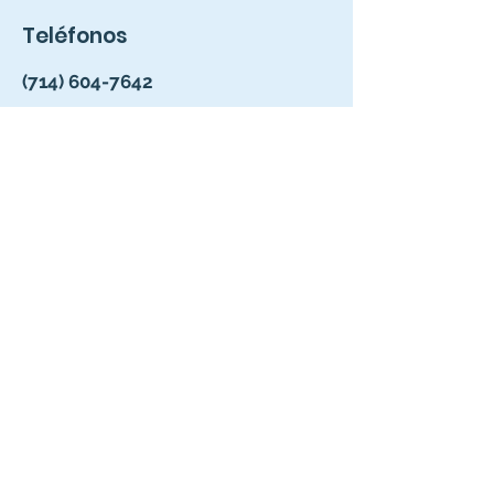
Teléfonos
(714) 604-7642
(714) 714-0080
Email
kingswelldental@yahoo.com
Contáctanos
Apellido
Nombre
Email