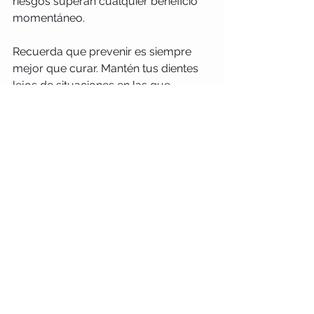
riesgos superan cualquier beneficio 
momentáneo. 
Recuerda que prevenir es siempre 
mejor que curar. Mantén tus dientes 
lejos de situaciones en las que 
puedan sufrir daños innecesarios. 
Seamos más conscientes de nuestras 
acciones y cuidemos de nuestras 
sonrisas por muchos años más.
Ver todo
Entradas recientes